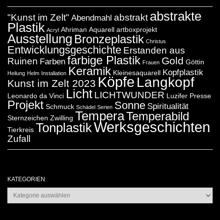
abstrakte
"Kunst im Zelt"
abstrakt
Abendmahl
Plastik
Ahriman
Aquarell
artboxprojekt
Acryl
Ausstellung
Bronzeplastik
Christus
Entwicklungsgeschichte
Erstanden aus
farbige Plastik
Gold
Ruinen
Farben
Göttin
Frauen
Keramik
Kopfplastik
Kleinesaquarell
Heilung
Helm
Installation
Köpfe
Langkopf
Kunst im Zelt 2023
Licht
LICHTWUNDER
Leonardo da Vinci
Luzifer
Presse
Projekt
Sonne
Spiritualität
Schmuck
Schädel
Serien
Tempera
Temperabild
Sternzeichen Zwilling
Werksgeschichten
Tonplastik
Tierkreis
Zufall
KATEGORIEN
Kategorien