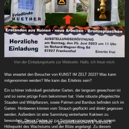
Von der Einladungskarte zur Webseite: Hallo, ich freue mich.
Was erwartet den Besucher von KUNST IM ZELT 2023? Was kann
mitgenommen werden? Wie kann das Erlebnis sein?
Ein schöner individuell gestalteter Garten, der langsam gewachsen ist
und so seine jetzige Form bekommen hat. Viele robuste pflegeleichte
Stauden und Wildpflanzen, sowie Palmen und Bambus befinden sich im
Garten. Himbeeren können vom Strauch gepflückt und direkt gegessen
werden. Außerdem ist eine Sammlung winterharter Kakteen zu
bewundern. Dieser Garten ist zur Sommersonnenwende an seinem
friedlinde hüther – gesamtkunstwerk mensch
Höhepunkt des Wachstums und der Blüte angelangt. Zu diesem