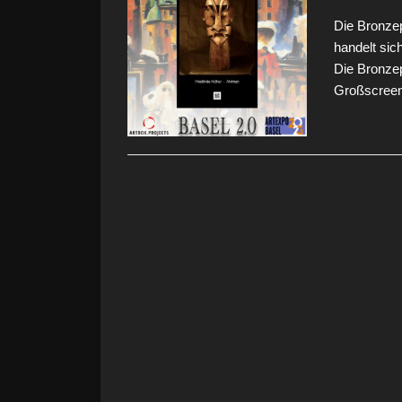
Die Bronzep
handelt sic
Die Bronzep
Großscreen 