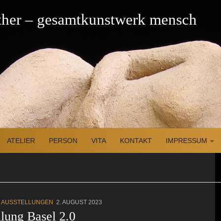
üther – gesamtkunstwerk mensch
ATELIER
PERSON
VITA
KONTAKT
IMPRESSUM
/
AUSSTELLUNGEN
2. AUGUST 2023
llung Basel 2.0