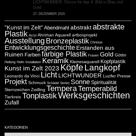
LICHTWUNDER: Skizze für das 4. Bild in Blau und
Gold
27. DEZEMBER 2025
abstrakte
"Kunst im Zelt"
abstrakt
Abendmahl
Plastik
Ahriman
Aquarell
artboxprojekt
Acryl
Ausstellung
Bronzeplastik
Christus
Entwicklungsgeschichte
Erstanden aus
farbige Plastik
Gold
Ruinen
Farben
Göttin
Frauen
Keramik
Kopfplastik
Kleinesaquarell
Heilung
Helm
Installation
Köpfe
Langkopf
Kunst im Zelt 2023
Licht
LICHTWUNDER
Leonardo da Vinci
Luzifer
Presse
Projekt
Sonne
Spiritualität
Schmuck
Schädel
Serien
Tempera
Temperabild
Sternzeichen Zwilling
Werksgeschichten
Tonplastik
Tierkreis
Zufall
KATEGORIEN
Kategorien