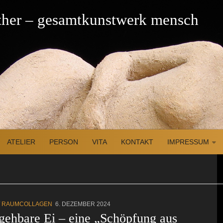
üther – gesamtkunstwerk mensch
ATELIER
PERSON
VITA
KONTAKT
IMPRESSUM
/
RAUMCOLLAGEN
6. DEZEMBER 2024
gehbare Ei – eine „Schöpfung aus