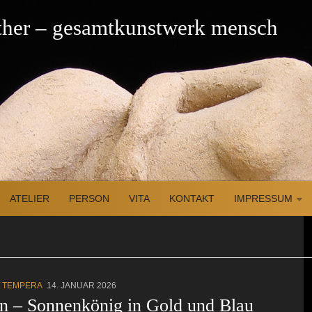
üther – gesamtkunstwerk mensch
ATELIER
PERSON
VITA
KONTAKT
IMPRESSUM
/
TEMPERA
14. JANUAR 2026
on – Sonnenkönig in Gold und Blau