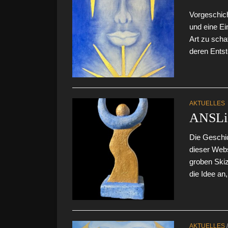
Vorgeschich
und eine Ei
Art zu scha
deren Entst
AKTUELLES
ANSLiC
Die Geschi
dieser Webse
groben Skiz
die Idee an,.
AKTUELLES