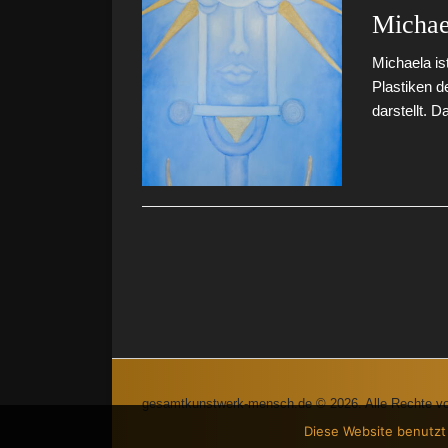
Michae
Michaela is
Plastiken d
darstellt. 
gesamtkunstwerk-mensch.de © 2026. Alle Rechte vo
Diese Website benutzt