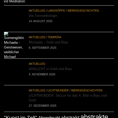
AKTUELLES
/
LANGKÖPFE
/
WERKSGESCHICHTEN
Die Sonnenkönigin
14. AUGUST 2025
AKTUELLES
/
TEMPERA
Michaela – Gold und Blau
8. SEPTEMBER 2025
AKTUELLES
ANSLiCHT in Gold und Blau
4. NOVEMBER 2025
AKTUELLES
/
LICHTWUNDER
/
WERKSGESCHICHTEN
LICHTWUNDER: Skizze für das 4. Bild in Blau und
Gold
27. DEZEMBER 2025
abstrakte
"Kunst im Zelt"
abstrakt
Abendmahl