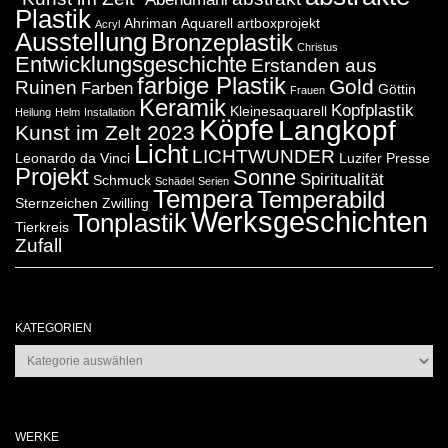
Plastik
Ahriman
Aquarell
artboxprojekt
Acryl
Ausstellung
Bronzeplastik
Christus
Entwicklungsgeschichte
Erstanden aus
farbige Plastik
Gold
Ruinen
Farben
Göttin
Frauen
Keramik
Kopfplastik
Kleinesaquarell
Heilung
Helm
Installation
Köpfe
Langkopf
Kunst im Zelt 2023
Licht
LICHTWUNDER
Leonardo da Vinci
Luzifer
Presse
Projekt
Sonne
Spiritualität
Schmuck
Schädel
Serien
Tempera
Temperabild
Sternzeichen Zwilling
Werksgeschichten
Tonplastik
Tierkreis
Zufall
KATEGORIEN
Kategorien
WERKE