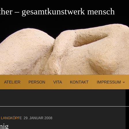
üther – gesamtkunstwerk mensch
ATELIER
PERSON
VITA
KONTAKT
IMPRESSUM
/
LANGKÖPFE
29. JANUAR 2008
nig