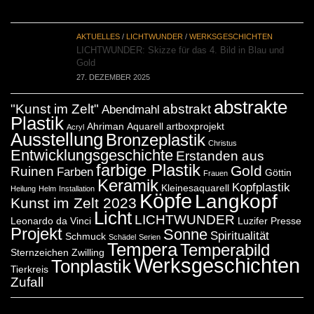
AKTUELLES
/
LICHTWUNDER
/
WERKSGESCHICHTEN
LICHTWUNDER: Skizze für das 4. Bild in Blau und
Gold
27. DEZEMBER 2025
abstrakte
"Kunst im Zelt"
abstrakt
Abendmahl
Plastik
Ahriman
Aquarell
artboxprojekt
Acryl
Ausstellung
Bronzeplastik
Christus
Entwicklungsgeschichte
Erstanden aus
farbige Plastik
Gold
Ruinen
Farben
Göttin
Frauen
Keramik
Kopfplastik
Kleinesaquarell
Heilung
Helm
Installation
Köpfe
Langkopf
Kunst im Zelt 2023
Licht
LICHTWUNDER
Leonardo da Vinci
Luzifer
Presse
Projekt
Sonne
Spiritualität
Schmuck
Schädel
Serien
Tempera
Temperabild
Sternzeichen Zwilling
Werksgeschichten
Tonplastik
Tierkreis
Zufall