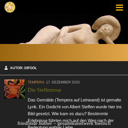
Zum Inhalt springen
AUTOR:
DIFOOL
TEMPERA
17. DEZEMBER 2020
Die Steffenrose
Das Gemälde (Tempera auf Leinwand) ist gemalte
Lyrik. Ein Gedicht von Albert Steffen wurde hier ins
Bild gesetzt. Wie kam es dazu? Bestimmte
Erlebnisse führten mich auf den Weg nach der
friedlinde hüther – gesamtkunstwerk mensch
Bedeutung wahrer Liebe...