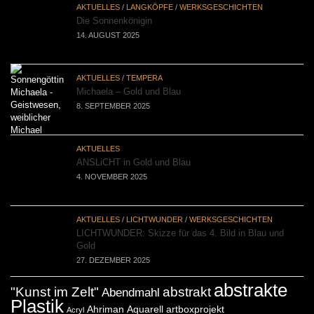
AKTUELLES
/
LANGKÖPFE
/
WERKSGESCHICHTEN
Die Sonnenkönigin
14. AUGUST 2025
AKTUELLES
/
TEMPERA
Michaela – Gold und Blau
8. SEPTEMBER 2025
AKTUELLES
ANSLiCHT in Gold und Blau
4. NOVEMBER 2025
AKTUELLES
/
LICHTWUNDER
/
WERKSGESCHICHTEN
LICHTWUNDER: Skizze für das 4. Bild in Blau und
Gold
27. DEZEMBER 2025
abstrakte
"Kunst im Zelt"
abstrakt
Abendmahl
Plastik
Ahriman
Aquarell
artboxprojekt
Acryl