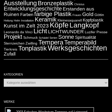
Ausstellung
Bronzeplastik
Christus
Entwicklungsgeschichte
Erstanden aus
farbige Plastik
Gold
Ruinen
Farben
Göttin
Frauen
Keramik
Kopfplastik
Kleinesaquarell
Heilung
Helm
Installation
Köpfe
Langkopf
Kunst im Zelt 2023
Licht
LICHTWUNDER
Leonardo da Vinci
Luzifer
Presse
Projekt
Sonne
Spiritualität
Schmuck
Schädel
Serien
Tempera
Temperabild
Sternzeichen Zwilling
Werksgeschichten
Tonplastik
Tierkreis
Zufall
KATEGORIEN
Kategorien
WERKE