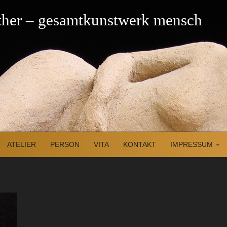
üther – gesamtkunstwerk mensch
ATELIER
PERSON
VITA
KONTAKT
IMPRESSUM