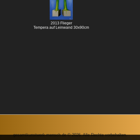
2013 Flieger
Tempera auf Leinwand 30x90cm
gesamtkunstwerk-mensch.de © 2026. Alle Rechte vorbehalten.