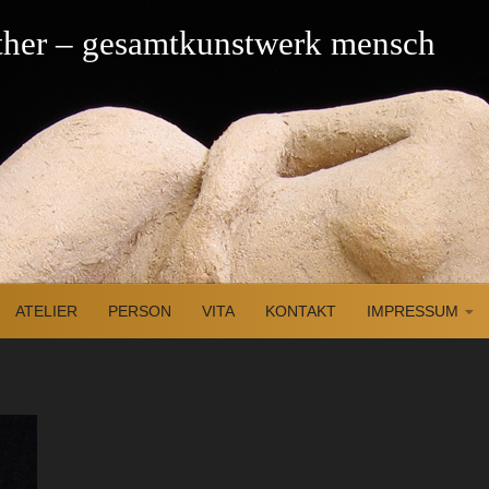
üther – gesamtkunstwerk mensch
ATELIER
PERSON
VITA
KONTAKT
IMPRESSUM