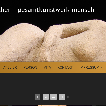
üther – gesamtkunstwerk mensch
ATELIER
PERSON
VITA
KONTAKT
IMPRESSUM
2
4
...
►
1