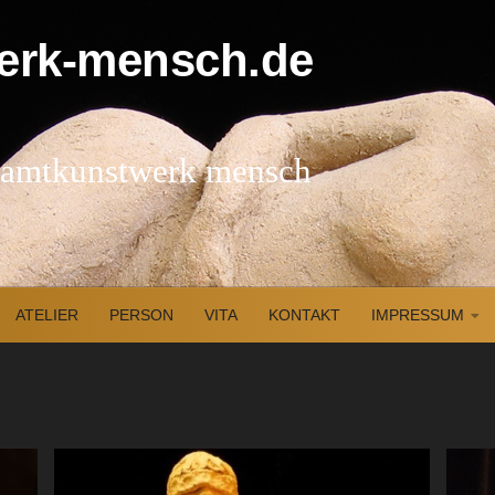
esamtkunstwerk mensch
ATELIER
PERSON
VITA
KONTAKT
IMPRESSUM