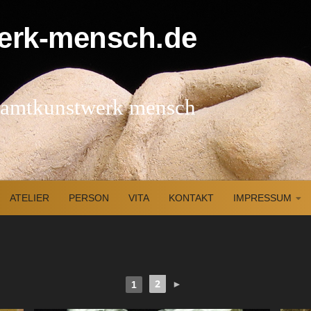
esamtkunstwerk mensch
ATELIER
PERSON
VITA
KONTAKT
IMPRESSUM
2
►
1